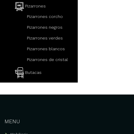
Pizarrones
Pizarrones corcho
Pizarrones negros
Pizarrones verdes
Pizarrones blancos
Pizarrones de cristal
Butacas
Mobiliario escolar
Pupitres escolares con
paleta
Mesabancos escolares
MENU
Sillas escolares