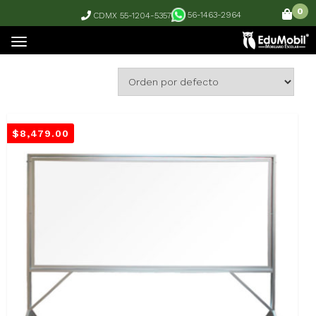
0
56-1463-2964
CDMX 55-1204-5357
Mostrando todos los 6 resultados
$
8,479.00