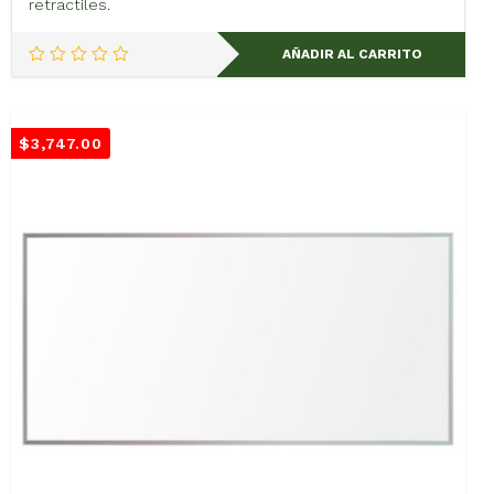
retractiles.
AÑADIR AL CARRITO
$
3,747.00