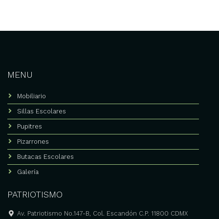
MENU
Mobiliario
Sillas Escolares
Pupitres
Pizarrones
Butacas Escolares
Galería
PATRIOTISMO
Av. Patriotismo No.147-B, Col. Escandón C.P. 11800 CDMX