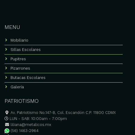
Pupitres escolares con
paleta
Mesabancos escolares
MENU
Sillas escolares
Mobiliario
Mobiliario preescolar
Sillas Escolares
Mobiliario colegios
Pupitres
Sillas y mesas para
Pizarrones
preescolar
Butacas Escolares
Fabricante de pupitres
escolares
Galería
Pupitres universitarios
PATRIOTISMO
Cotización y mayoreo
Av. Patriotismo No.147-B, Col. Escandón C.P. 11800 CDMX
Pupitres para colegios
LUN - SAB: 10:00am - 7:00pm
liliana@metalicos.mx
Equipar aulas universitarias
(56) 1463-2964
México