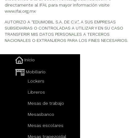
directamente al IFAI, para mayor información visite
www.ifai.org.mx
AUTORIZO A “EDUMOBIL S.A. DE C.V.”, A SUS EMPRESAS
SUBSIDIARIAS O CONTROLADAS A UTILIZAR Y EN SU CASO
TRANSFERIR MIS DATOS PERSONALES A TERCEROS
NACIONALES O EXTRANJEROS PARA LOS FINES NECESARIOS.
Inicio
Mobiliario
Lockers
Libreros
Mesas de trabajo
Mesasbanco
Mesas escolares
Mesas trapezoidal