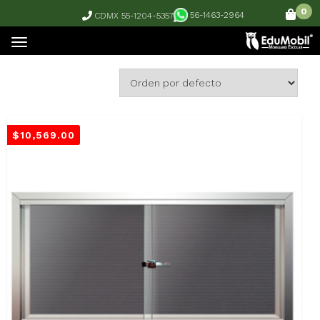
0
56-1463-2964
CDMX 55-1204-5357
Mostrando todos los 2 resultados
$
10,569.00