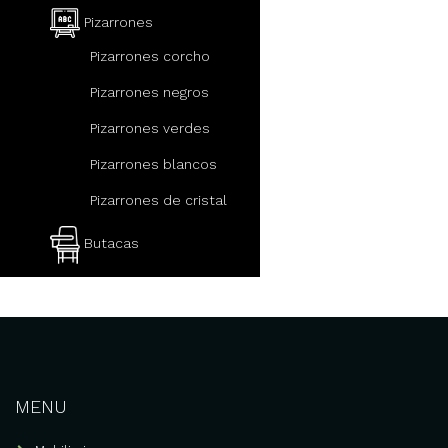
Pizarrones
Pizarrones corcho
Pizarrones negros
Pizarrones verdes
Pizarrones blancos
Pizarrones de cristal
Butacas
Mobiliario escolar
Pupitres escolares con
paleta
Mesabancos escolares
MENU
Sillas escolares