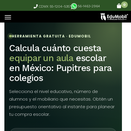
0
56-1463-2964
CDMX 55-1204-5357
html
HERRAMIENTA GRATUITA · EDUMOBIL
Calcula cuánto cuesta
equipar un aula
escolar
en México: Pupitres para
colegios
Selecciona el nivel educativo, número de
alumnos y el mobiliario que necesitas. Obtén un
presupuesto orientativo al instante para planear
tu compra escolar.