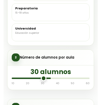
Preparatoria
15–18 años
Universidad
Educación superior
Número de alumnos por aula
2
30 alumnos
10
20
30
40
50
60