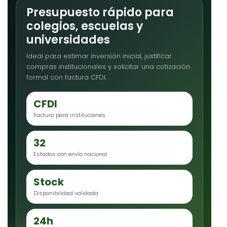
Presupuesto rápido para
colegios, escuelas y
universidades
Ideal para estimar inversión inicial, justificar
compras institucionales y solicitar una cotización
formal con factura CFDI.
CFDI
Factura para instituciones
32
Estados con envío nacional
Stock
Disponibilidad validada
24h