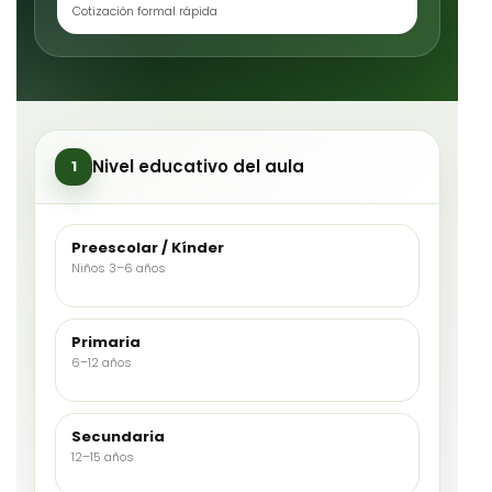
Cotización formal rápida
Nivel educativo del aula
1
Preescolar / Kínder
Niños 3–6 años
Primaria
6–12 años
Secundaria
12–15 años