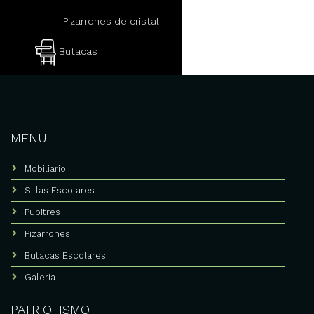
Pizarrones de cristal
Butacas
Mobiliario escolar
Pupitres escolares con
paleta
MENU
Mesabancos escolares
Mobiliario
Sillas escolares
Sillas Escolares
Mobiliario preescolar
Pupitres
Mobiliario colegios
Pizarrones
Sillas y mesas para
Butacas Escolares
preescolar
Galería
Fabricante de pupitres
escolares
PATRIOTISMO