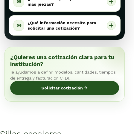
05
más piezas?
¿Qué información necesito para
06
solicitar una cotización?
¿Quieres una cotización clara para tu
institución?
Te ayudamos a definir modelos, cantidades, tiempos
de entrega y facturación CFDI.
Solicitar cotización
Sillas escolares