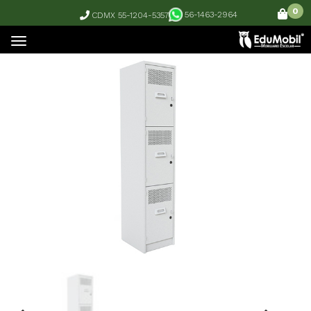
0
56-1463-2964
CDMX 55-1204-5357