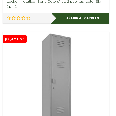
Locker metálico “Serie Colors” de 2 puertas, color Sky
(azul).
AÑADIR AL CARRITO
$
2,491.00