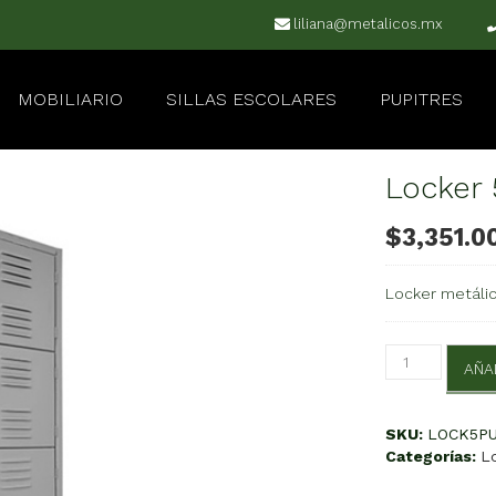
liliana@metalicos.mx
MOBILIARIO
SILLAS ESCOLARES
PUPITRES
Locker 
$
3,351.0
Locker metálico
Locker
AÑA
5
Puertas
Serie
SKU:
LOCK5P
B
Categorías:
L
cantidad