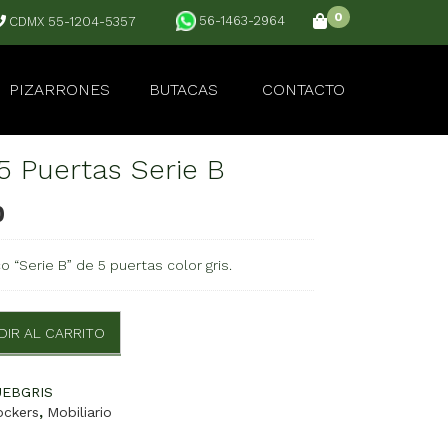
0
56-1463-2964
CDMX 55-1204-5357
PIZARRONES
BUTACAS
CONTACTO
5 Puertas Serie B
0
 “Serie B” de 5 puertas color gris.
DIR AL CARRITO
UEBGRIS
ockers
,
Mobiliario