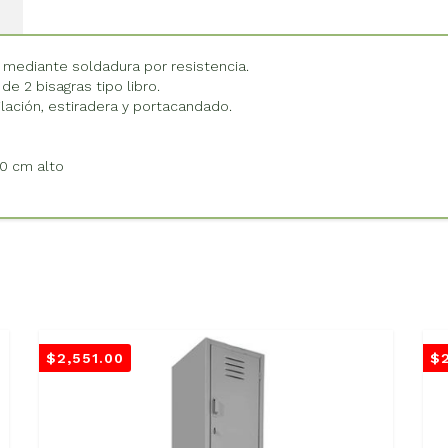
 mediante soldadura por resistencia.
e 2 bisagras tipo libro.
ilación, estiradera y portacandado.
80 cm alto
$
2,551.00
$