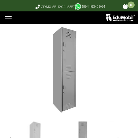
0
56-1463-2964
CDMX 55-1204-5357