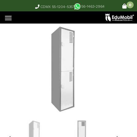
0
56-1463-2964
CDMX 55-1204-5357