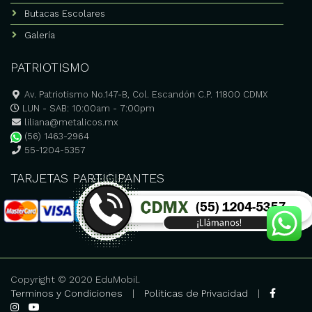
Butacas Escolares
Galería
PATRIOTISMO
Av. Patriotismo No.147-B, Col. Escandón C.P. 11800 CDMX
LUN - SAB: 10:00am - 7:00pm
liliana@metalicos.mx
(56) 1463-2964
55-1204-5357
TARJETAS PARTICIPANTES
Copyright © 2020 EduMobil.
Terminos y Condiciones
|
Politicas de Privacidad
|