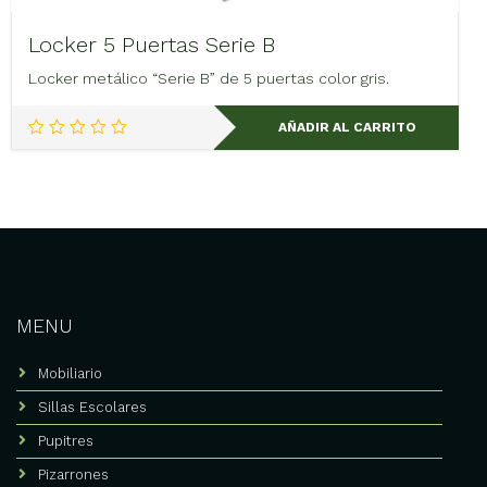
Locker 5 Puertas Serie B
Locker metálico “Serie B” de 5 puertas color gris.
AÑADIR AL CARRITO
MENU
Mobiliario
Sillas Escolares
Pupitres
Pizarrones