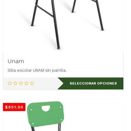
Unam
Silla escolar UNAM sin parrilla.
Este
SELECCIONAR OPCIONES
producto
tiene
múltiples
variantes.
$
651.00
Las
opciones
se
pueden