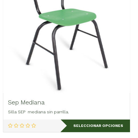
elegir
en
la
página
de
producto
Sep Mediana
Silla SEP mediana sin parrilla.
Este
SELECCIONAR OPCIONES
producto
tiene