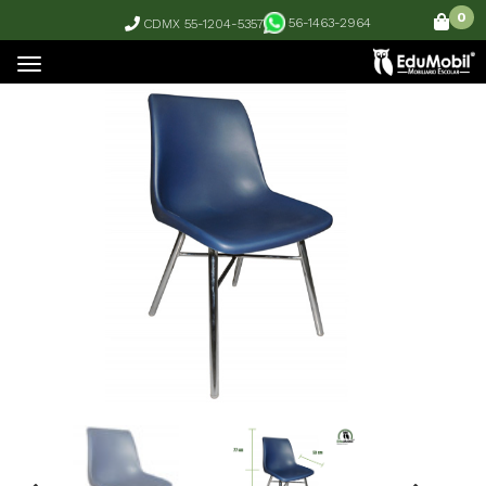
0
56-1463-2964
CDMX 55-1204-5357