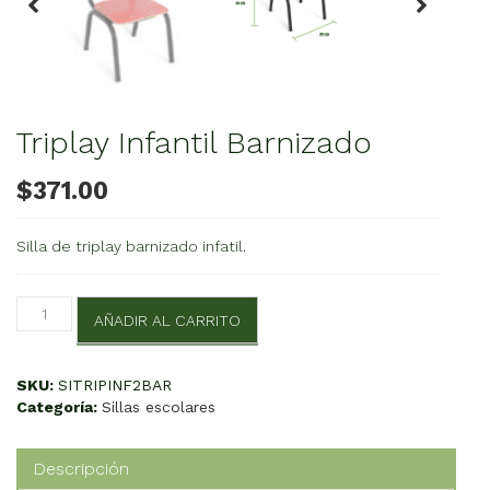
Triplay Infantil Barnizado
$
371.00
Silla de triplay barnizado infatil.
Triplay
AÑADIR AL CARRITO
Infantil
Barnizado
cantidad
SKU:
SITRIPINF2BAR
Categoría:
Sillas escolares
Descripción