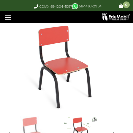
0
56-1463-2964
CDMX 55-1204-5357