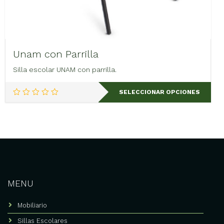
Unam con Parrilla
Silla escolar UNAM con parrilla.
Este
SELECCIONAR OPCIONES
producto
tiene
múltiples
variantes.
Las
opciones
se
pueden
elegir
MENU
en
la
Mobiliario
página
de
Sillas Escolares