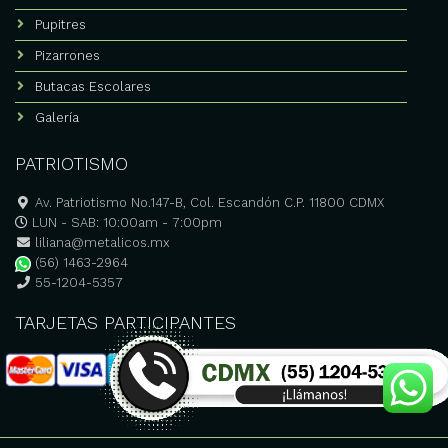
producto
Pupitres
Pizarrones
Butacas Escolares
Galería
PATRIOTISMO
Av. Patriotismo No.147-B, Col. Escandón C.P. 11800 CDMX
LUN - SAB: 10:00am - 7:00pm
liliana@metalicos.mx
(56) 1463-2964
55-1204-5357
TARJETAS PARTICIPANTES