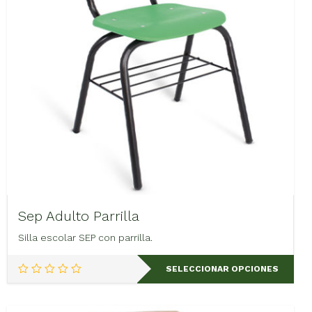
Sep Adulto Parrilla
Silla escolar SEP con parrilla.
Este
SELECCIONAR OPCIONES
producto
tiene
múltiples