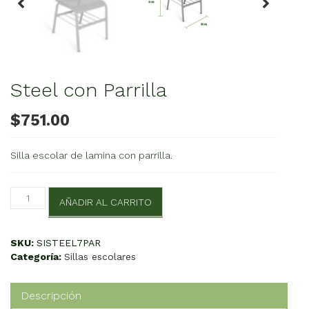
Steel con Parrilla
$
751.00
Silla escolar de lamina con parrilla.
Steel
AÑADIR AL CARRITO
con
Parrilla
cantidad
SKU:
SISTEEL7PAR
Categoría:
Sillas escolares
Descripción