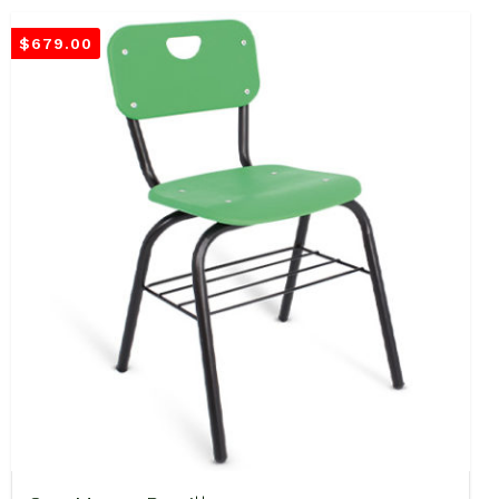
$
679.00