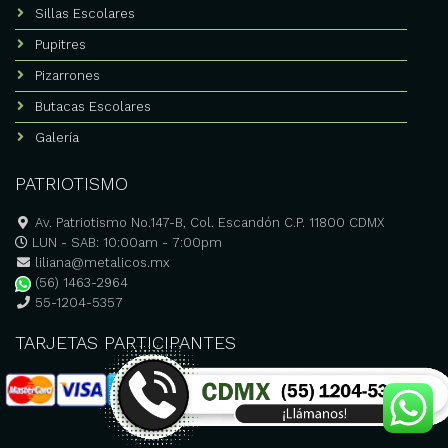
Sillas Escolares
Pupitres
Pizarrones
Butacas Escolares
Galería
PATRIOTISMO
Av. Patriotismo No.147-B, Col. Escandón C.P. 11800 CDMX
LUN - SAB: 10:00am - 7:00pm
liliana@metalicos.mx
(56) 1463-2964
55-1204-5357
TARJETAS PARTICIPANTES