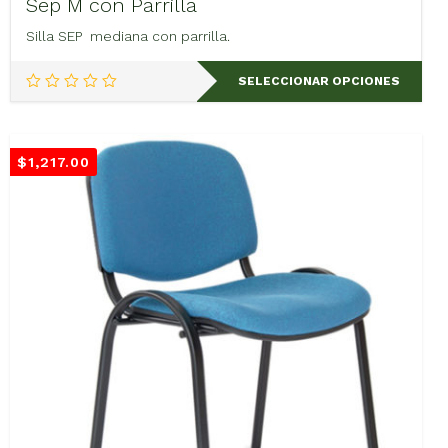
Sep M con Parrilla
Silla SEP mediana con parrilla.
Este
SELECCIONAR OPCIONES
producto
tiene
múltiples
variantes.
$
1,217.00
Las
opciones
se
pueden
elegir
en
la
página
de
producto