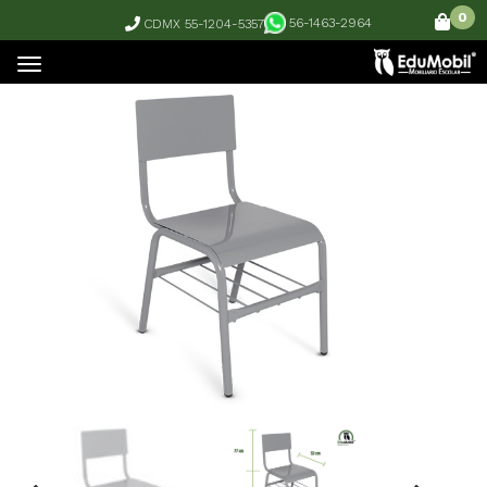
0
56-1463-2964
CDMX 55-1204-5357