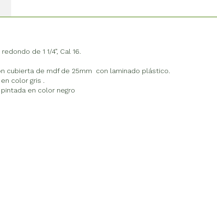
redondo de 1 1/4”, Cal 16.
 con cubierta de mdf de 25mm con laminado plástico.
 color gris .
 pintada en color negro
Reproductor
de
vídeo