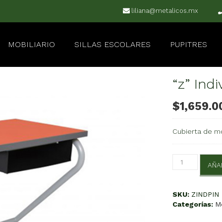
liliana@metalicos.mx
MOBILIARIO
SILLAS ESCOLARES
PUPITRES
“z” Ind
$
1,659.0
Cubierta de m
“z”
AÑA
Individual
Pintada
cantidad
SKU:
ZINDPIN
Categorías:
M