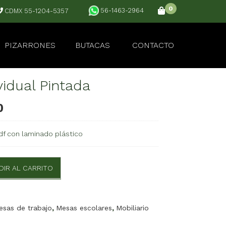
0
56-1463-2964
CDMX 55-1204-5357
PIZARRONES
BUTACAS
CONTACTO
ividual Pintada
0
df con laminado plástico
DIR AL CARRITO
esas de trabajo
,
Mesas escolares
,
Mobiliario