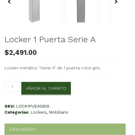
Locker 1 Puerta Serie A
$
2,491.00
Locker metálico “Serie A” de 1 puerta color gris.
Locker
AÑADIR AL CARRITO
1
Puerta
Serie
SKU:
LOCK1PUEAGRIS
A
Categorías:
Lockers
,
Mobiliario
cantidad
Descripción