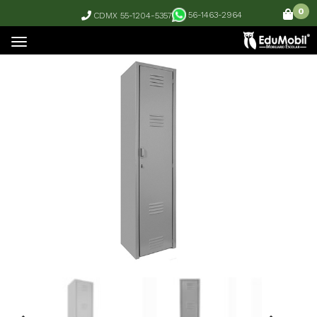
0
56-1463-2964
CDMX 55-1204-5357