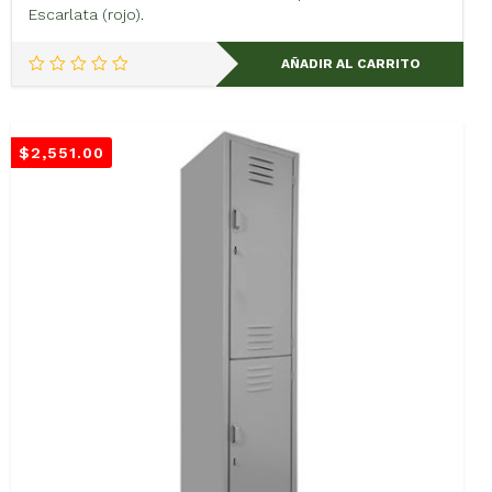
Escarlata (rojo).
AÑADIR AL CARRITO
$
2,551.00