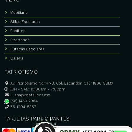
Mobiliario
Sillas Escolares
Pupitres
Pizarrones
Butacas Escolares
Galería
PATRIOTISMO
Av. Patriotismo No.147-B, Col. Escandón C.P. 11800 CDMX
LUN - SAB: 10:00am - 7:00pm
liliana@metalicos.mx
(56) 1463-2964
55-1204-5357
TARJETAS PARTICIPANTES