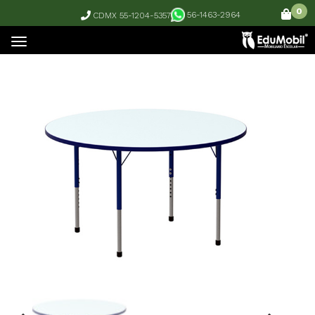
0
56-1463-2964
CDMX 55-1204-5357