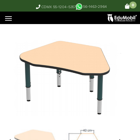
0
56-1463-2964
CDMX 55-1204-5357