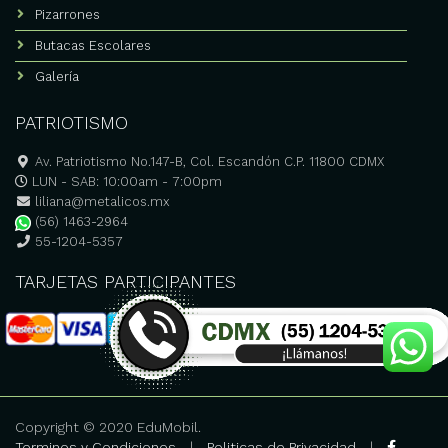
Pizarrones
Butacas Escolares
Galería
PATRIOTISMO
Av. Patriotismo No.147-B, Col. Escandón C.P. 11800 CDMX
LUN - SAB: 10:00am - 7:00pm
liliana@metalicos.mx
(56) 1463-2964
55-1204-5357
TARJETAS PARTICIPANTES
Copyright © 2020 EduMobil.
Terminos y Condiciones
|
Politicas de Privacidad
|