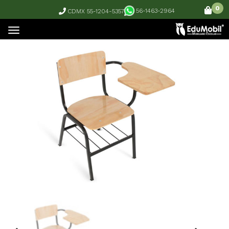
0
56-1463-2964
CDMX 55-1204-5357