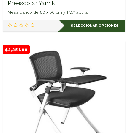
Preescolar Yamik
Mesa banco de 60 x 50 cm y 17.5″ altura.
Este
SELECCIONAR OPCIONES
producto
tiene
múltiples
variantes.
$
3,351.00
Las
opciones
se
pueden
elegir
en
la
página
de
producto