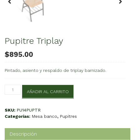
Pupitre Triplay
$
895.00
Pintado, asiento y respaldo de triplay barnizado.
Pupitre
AÑADIR AL CARRITO
Triplay
cantidad
SKU:
PU14PUPTR
Categorías:
Mesa banco
,
Pupitres
Descripción