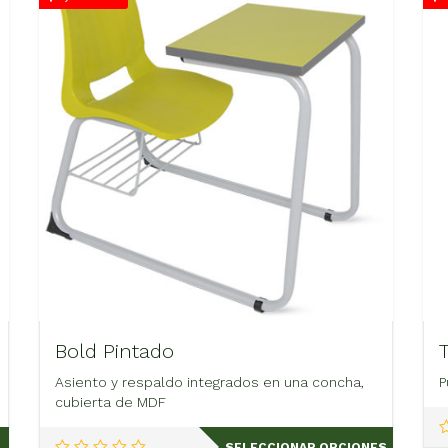
Bold Pintado
Asiento y respaldo integrados en una concha,
P
cubierta de MDF
Este
SELECCIONAR OPCIONES