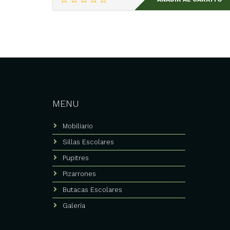
MENU
Mobiliario
Sillas Escolares
Pupitres
Pizarrones
Butacas Escolares
Galería