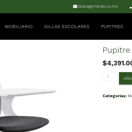
liliana@metalicos.mx
MOBILIARIO
SILLAS ESCOLARES
PUPITRES
Pupitre
$
4,391.0
Pupitre
AÑA
Medellin
cantidad
Categorías:
M