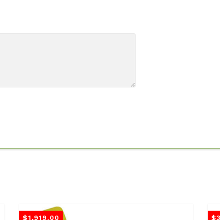
$
1,919.00
$