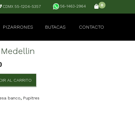
0
56-1463-2964
CDMX 55-1204-5357
PIZARRONES
BUTACAS
CONTACTO
 Medellin
0
DIR AL CARRITO
esa banco
,
Pupitres