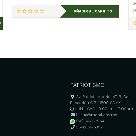
M
p
AÑADIR AL CARRITO
S
PATRIOTISMO
Av. Patriotismo No.147-B, Col.
Escandón C.P. 11800 CDMX
LUN - SAB: 10:00am - 7:00pm
liliana@metalicos.mx
(56) 1463-2964
55-1204-5357