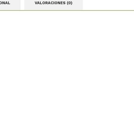
IONAL
VALORACIONES (0)
Reproductor
de
vídeo