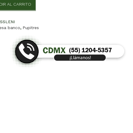
DIR AL CARRITO
SSLENI
esa banco
,
Pupitres