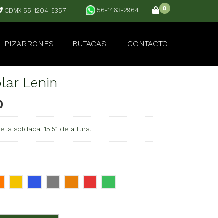
0
56-1463-2964
CDMX 55-1204-5357
PIZARRONES
BUTACAS
CONTACTO
lar Lenin
0
eta soldada, 15.5″ de altura.