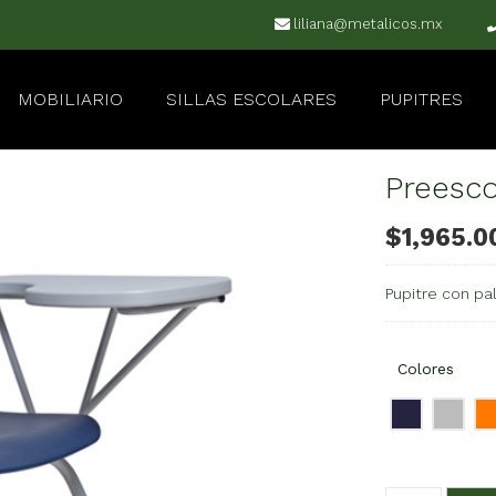
liliana@metalicos.mx
MOBILIARIO
SILLAS ESCOLARES
PUPITRES
Preesco
$
1,965.0
Pupitre con pal
Colores