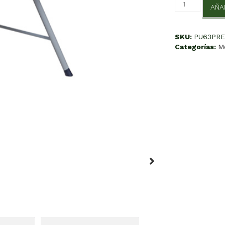
Preescolar
AÑA
Lenin
cantidad
SKU:
PU63PRE
Categorías:
M