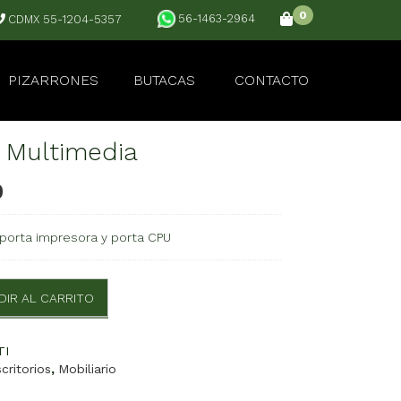
0
56-1463-2964
CDMX 55-1204-5357
PIZARRONES
BUTACAS
CONTACTO
 Multimedia
0
 porta impresora y porta CPU
DIR AL CARRITO
TI
critorios
,
Mobiliario