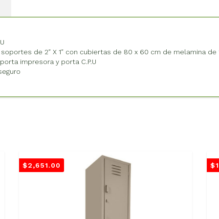
PU
 y soportes de 2″ X 1″ con cubiertas de 80 x 60 cm de melamina d
porta impresora y porta C.P.U
seguro
$
2,651.00
$