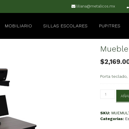
liliana@metalicos.mx
MOBILIARIO
SILLAS ESCOLARES
PUPITRES
Mueble
$
2,169.0
Porta teclado,
Mueble
AÑA
Multimedia
cantidad
SKU:
MUEMUL
Categorías:
Es