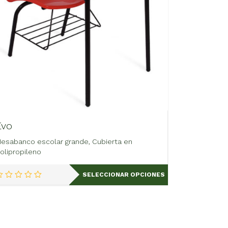
Evo
esabanco escolar grande, Cubierta en
olipropileno
Este
SELECCIONAR OPCIONES
producto
tiene
múltiples
variantes.
Las