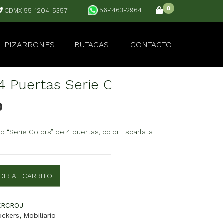
0
56-1463-2964
CDMX 55-1204-5357
PIZARRONES
BUTACAS
CONTACTO
4 Puertas Serie C
0
o “Serie Colors” de 4 puertas, color Escarlata
DIR AL CARRITO
ERCROJ
ockers
,
Mobiliario