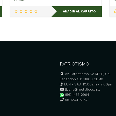
AÑADIR AL CARRITO
PATRIOTISMO
Av. Patriotismo No.147-B, Col.
Escandón C.P. 11800 CDMX
LUN - SAB: 10:00am - 7:00pm
liliana@metalicos.mx
(56) 1463-2964
55-1204-5357