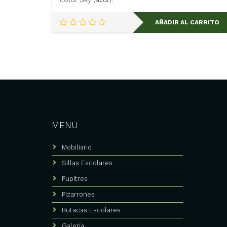
AÑADIR AL CARRITO
MENU
Mobiliario
Sillas Escolares
Pupitres
Pizarrones
Butacas Escolares
Galería