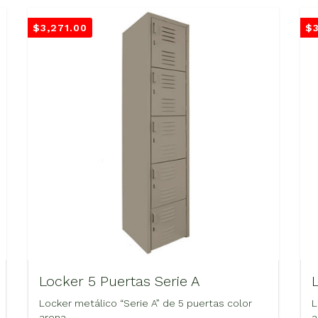
$
3,271.00
$
Locker 5 Puertas Serie A
Locker metálico “Serie A” de 5 puertas color
L
arena.
a