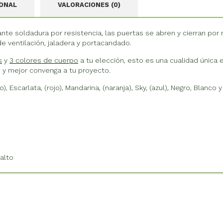
IONAL
VALORACIONES (0)
e soldadura por resistencia, las puertas se abren y cierran por m
de ventilación, jaladera y portacandado.
s
y
3 colores de cuerpo
a tu elección, esto es una cualidad única
 y mejor convenga a tu proyecto.
), Escarlata, (rojo), Mandarina, (naranja), Sky, (azul), Negro, Blanco y
alto