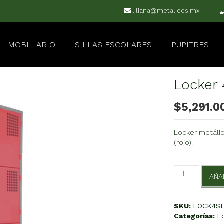
liliana@metalicos.mx
MOBILIARIO
SILLAS ESCOLARES
PUPITRES
Locker 
$
5,291.0
Locker metálic
(rojo).
Locker
AÑA
4
Puertas
Serie
SKU:
LOCK4S
C
Categorías:
L
cantidad