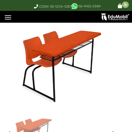
0
56-1463-2964
CDMX 55-1204-5357