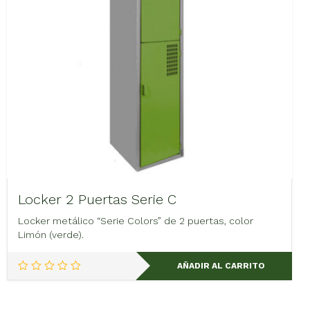
la
página
de
producto
Locker 2 Puertas Serie C
Locker metálico “Serie Colors” de 2 puertas, color
Limón (verde).
AÑADIR AL CARRITO