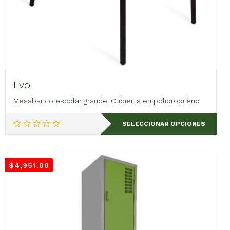
Evo
Mesabanco escolar grande, Cubierta en polipropileno
Este
SELECCIONAR OPCIONES
producto
tiene
múltiples
variantes.
$
4,951.00
Las
opciones
se
pueden
elegir
en