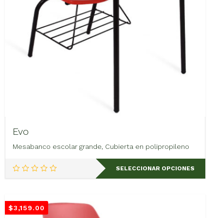
página
de
producto
Evo
Mesabanco escolar grande, Cubierta en polipropileno
Este
SELECCIONAR OPCIONES
producto
tiene
múltiples
variantes.
$
3,159.00
Las