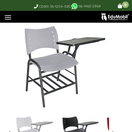
0
56-1463-2964
CDMX 55-1204-5357