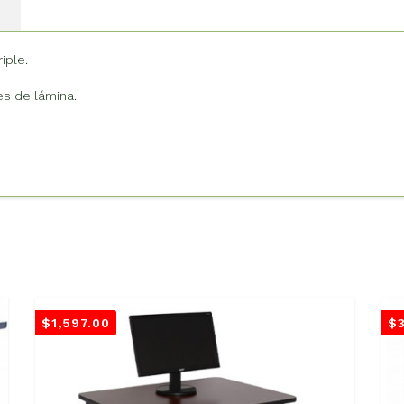
iple.
es de lámina.
$
1,597.00
$