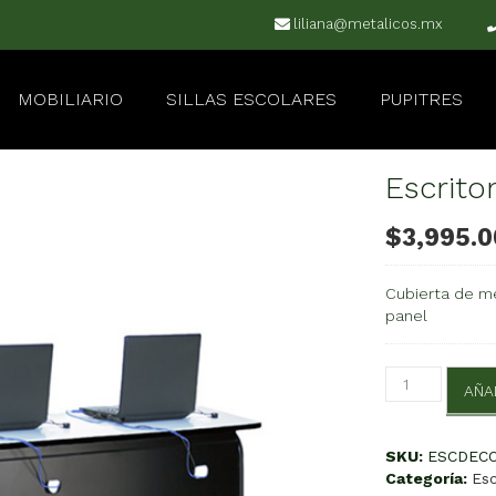
liliana@metalicos.mx
MOBILIARIO
SILLAS ESCOLARES
PUPITRES
Escrit
$
3,995.0
Cubierta de me
panel
Escritorio
AÑA
de
Cómputo
cantidad
SKU:
ESCDEC
Categoría:
Esc