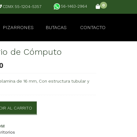
0
56-1463-2964
CDMX 55-1204-5357
PIZARRONES
BUTACAS
CONTACTO
orio de Cómputo
0
lamina de 16 mm, Con estructura tubular y
DIR AL CARRITO
OM
ritorios