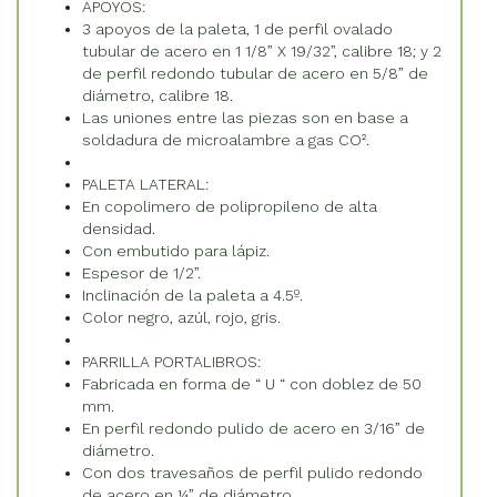
APOYOS:
3 apoyos de la paleta, 1 de perfil ovalado
tubular de acero en 1 1/8” X 19/32”, calibre 18; y 2
de perfil redondo tubular de acero en 5/8” de
diámetro, calibre 18.
Las uniones entre las piezas son en base a
soldadura de microalambre a gas CO².
PALETA LATERAL:
En copolimero de polipropileno de alta
densidad.
Con embutido para lápiz.
Espesor de 1/2”.
Inclinación de la paleta a 4.5º.
Color negro, azúl, rojo, gris.
PARRILLA PORTALIBROS:
Fabricada en forma de “ U “ con doblez de 50
mm.
En perfil redondo pulido de acero en 3/16” de
diámetro.
Con dos travesaños de perfil pulido redondo
de acero en ¼” de diámetro.