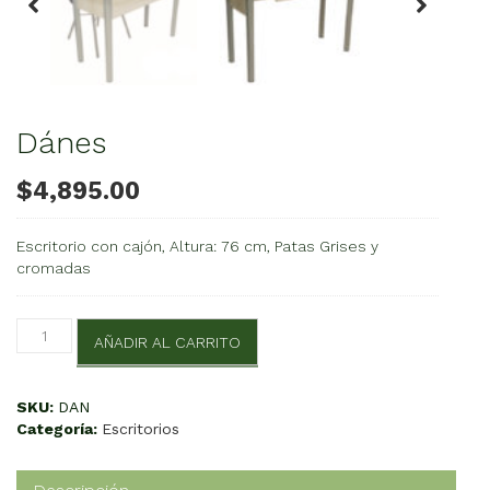
Dánes
$
4,895.00
Escritorio con cajón, Altura: 76 cm, Patas Grises y
cromadas
Dánes
AÑADIR AL CARRITO
cantidad
SKU:
DAN
Categoría:
Escritorios