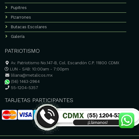
Pupitres
Pizarrones
Butacas Escolares
Galería
PATRIOTISMO
Av. Patriotismo No.147-B, Col. Escandón C.P. 11800 CDMX
LUN - SAB: 10:00am - 7:00pm
liliana@metalicos.mx
(56) 1463-2964
55-1204-5357
TARJETAS PARTICIPANTES