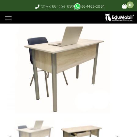
0
56-1463-2964
CDMX 55-1204-5357