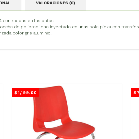
IONAL
VALORACIONES (0)
14 con ruedas en las patas
ncha de polipropileno inyectado en unas sola pieza con transfer
zada color gris aluminio.
$
1,199.00
$