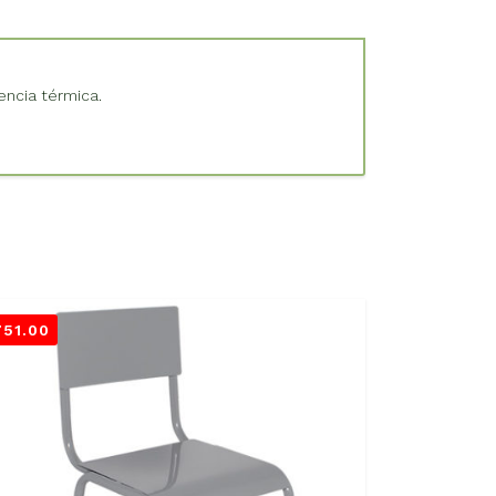
encia térmica.
751.00