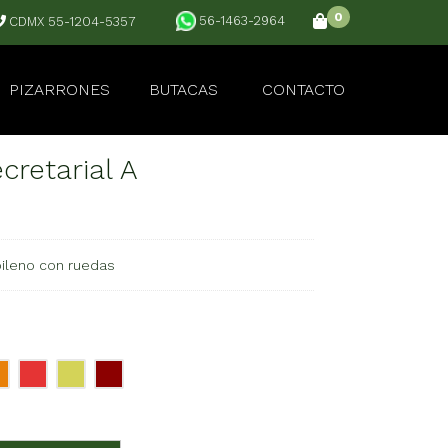
0
56-1463-2964
CDMX 55-1204-5357
PIZARRONES
BUTACAS
CONTACTO
cretarial A
roileno con ruedas