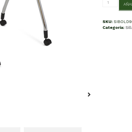
Bold
AÑA
Secretarial
A
cantidad
SKU:
SIBOLD9
Categoría:
Sil