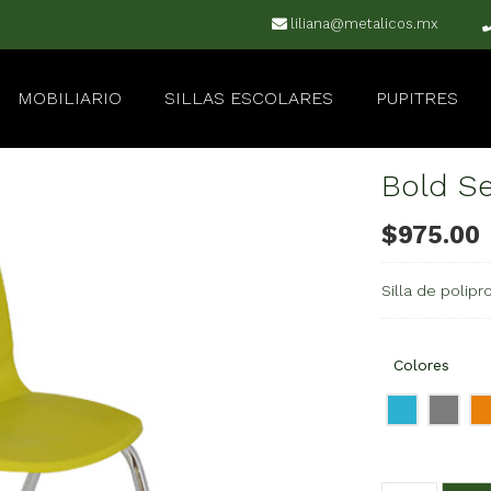
liliana@metalicos.mx
MOBILIARIO
SILLAS ESCOLARES
PUPITRES
Bold Se
$
975.00
Silla de polip
Colores