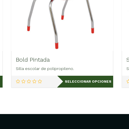
Bold Pintada
Silla escolar de polipropileno.
S
Este
SELECCIONAR OPCIONES
producto
tiene
múltiples
variantes.
Las
opciones
se
pueden