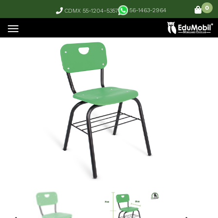
0
56-1463-2964
CDMX 55-1204-5357