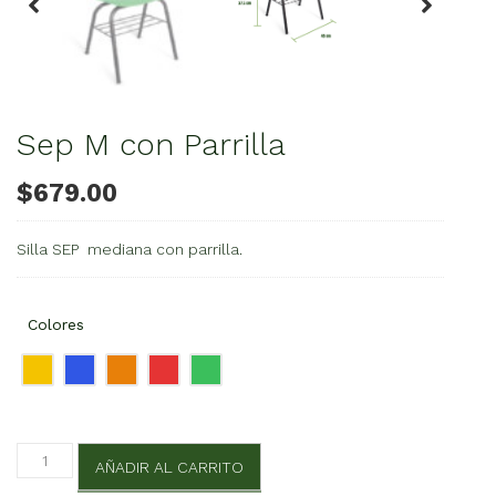
Sep M con Parrilla
$
679.00
Silla SEP mediana con parrilla.
Colores
Sep
AÑADIR AL CARRITO
M