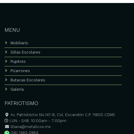
Las
opciones
se
pueden
elegir
MENU
en
la
Mobiliario
página
de
Sillas Escolares
producto
Pupitres
Pizarrones
Butacas Escolares
Galería
PATRIOTISMO
Av. Patriotismo No.147-B, Col. Escandón C.P. 11800 CDMX
LUN - SAB: 10:00am - 7:00pm
liliana@metalicos.mx
(56) 1463-2964