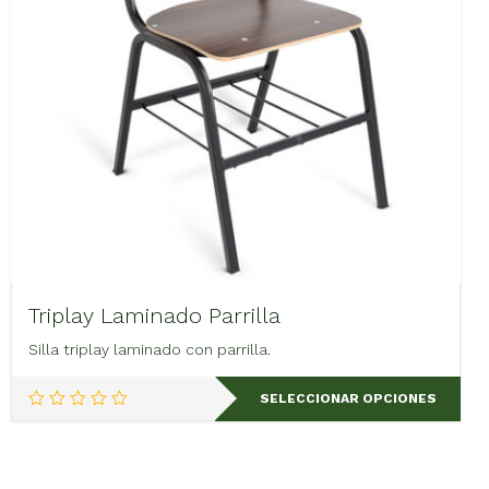
Triplay Laminado Parrilla
Silla triplay laminado con parrilla.
Este
SELECCIONAR OPCIONES
producto
tiene
múltiples
variantes.