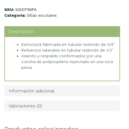
con
Parrilla
SKU:
SISEP1MPA
cantidad
Categoría:
Sillas escolares
Descripción
Estructura fabricada en tubular redondo de 3/4″
Refuerzos laterales en tubular redondo de 1/2″
Asiento y respaldo conformados por una
concha de polipropileno inyectado en una sola
pieza.
Información adicional
Valoraciones (0)