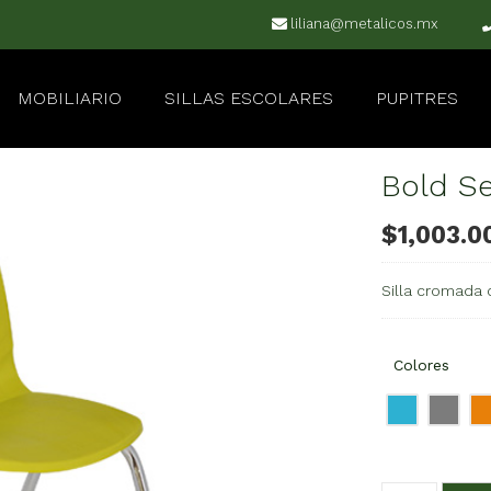
liliana@metalicos.mx
MOBILIARIO
SILLAS ESCOLARES
PUPITRES
Bold Se
$
1,003.0
Silla cromada
Colores