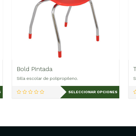
Bold Pintada
Silla escolar de polipropileno.
S
Este
S
SELECCIONAR OPCIONES
producto
tiene
múltiples
variantes.
Las
opciones
se