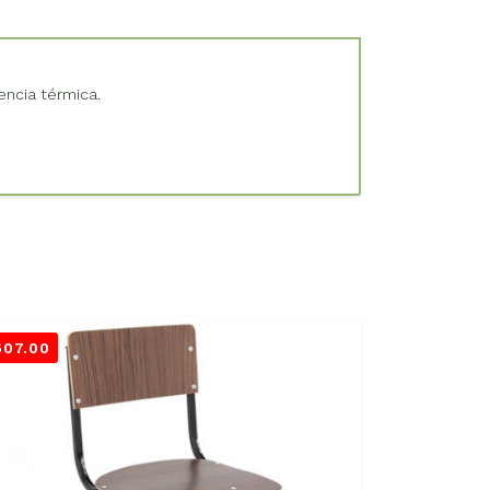
encia térmica.
607.00