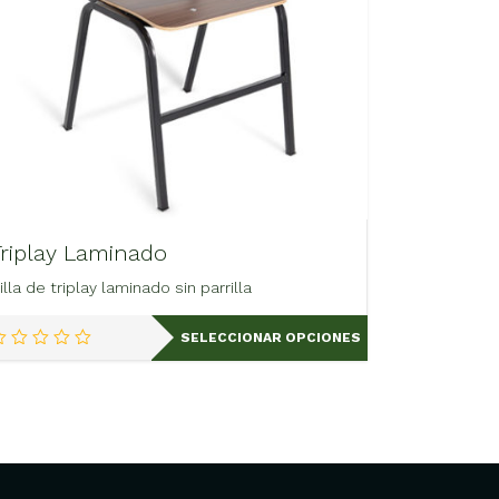
Triplay Laminado
illa de triplay laminado sin parrilla
Este
SELECCIONAR OPCIONES
producto
tiene
múltiples
variantes.
Las
opciones
se