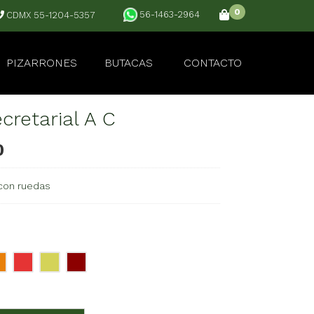
0
56-1463-2964
CDMX 55-1204-5357
PIZARRONES
BUTACAS
CONTACTO
cretarial A C
0
 con ruedas