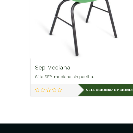
Sep Mediana
Silla SEP mediana sin parrilla.
Este
SELECCIONAR OPCIONE
producto
tiene
múltiples
variantes.
Las
opciones
se