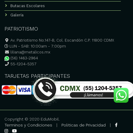
Butacas Escolares
Galería
PATRIOTISMO
Av. Patriotismo No.147-B, Col. Escandón C.P. 11800 CDMX
LUN - SAB: 10:00am - 7:00pm
liliana@metalicos.mx
(56) 1463-2964
55-1204-5357
TARJETAS PARTICIPANTES
Copyright © 2020 EduMobil.
Terminos y Condiciones
|
Politicas de Privacidad
|