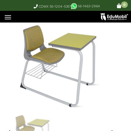
0
56-1463-2964
CDMX 55-1204-5357