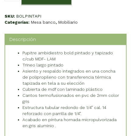
Pintado
Tapizado
cantidad
SKU:
BOLPINTAPI
Categorías:
Mesa banco
,
Mobiliario
Descripción
Pupitre ambidiestro bold pintado y tapizado
c/cub MDF- LAM
Trineo largo pintado
Asiento y respaldo integrados en una concha
de polipropileno con transferencia térmica
tapizada en tela a su elección
Cubierta de mdf con laminado plástico
Cantos termofusionados en pvc de 2mm color
gris
Estructura tubular redondo de 1/4” cal. 14
reforzado con parrilla de 1/4”.
Acabado en pintura hornada micropulvorizada
en gris aluminio .