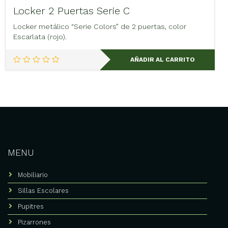
Locker 2 Puertas Serie C
Locker metálico “Serie Colors” de 2 puertas, color
Escarlata (rojo).
AÑADIR AL CARRITO
MENU
Mobiliario
Sillas Escolares
Pupitres
Pizarrones