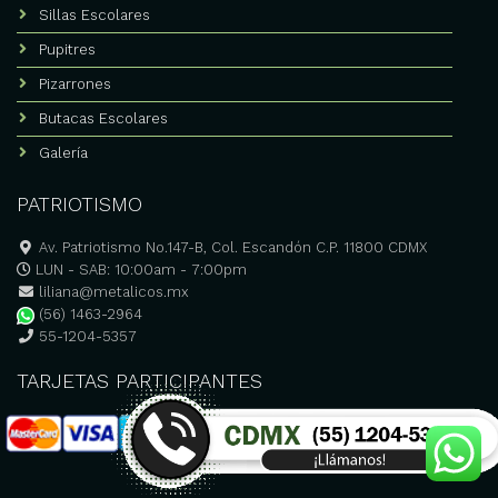
Sillas Escolares
Pupitres
Pizarrones
Butacas Escolares
Galería
PATRIOTISMO
Av. Patriotismo No.147-B, Col. Escandón C.P. 11800 CDMX
LUN - SAB: 10:00am - 7:00pm
liliana@metalicos.mx
(56) 1463-2964
55-1204-5357
TARJETAS PARTICIPANTES