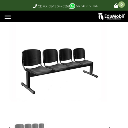
0
56-1463-2964
CDMX 55-1204-5357