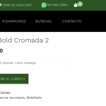
0
56-1463-2964
CDMX 55-1204-5357
PIZARRONES
BUTACAS
CONTACTO
Bold Cromada 2
00
2 plazas, color naranja.
DIR AL CARRITO
CROM2
ancas escolares
,
Mobiliario