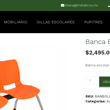
liliana@metalicos.mx
MOBILIARIO
SILLAS ESCOLARES
PUPITRES
Banca 
$
2,495.
Banca escolar 
Banca
AÑA
Bold
Cromada
2
SKU:
BANBOL
cantidad
Categorías:
B