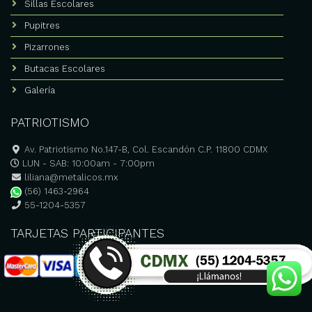
Sillas Escolares
Pupitres
Pizarrones
Butacas Escolares
Galería
PATRIOTISMO
Av. Patriotismo No.147-B, Col. Escandón C.P. 11800 CDMX
LUN - SAB: 10:00am - 7:00pm
liliana@metalicos.mx
(56) 1463-2964
55-1204-5357
TARJETAS PARTICIPANTES