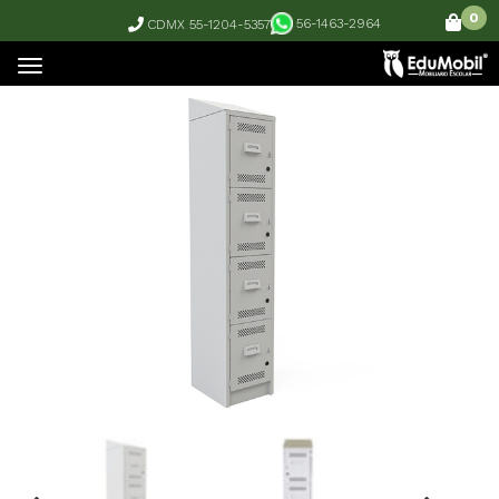
0
56-1463-2964
CDMX 55-1204-5357