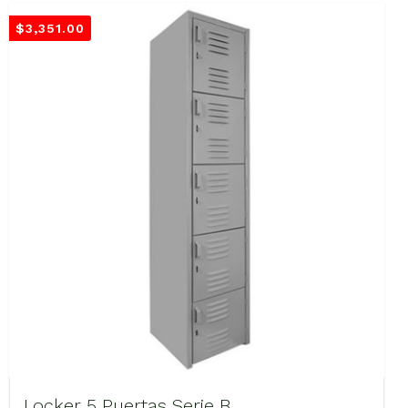
$
3,351.00
Locker 5 Puertas Serie B