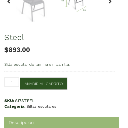
Steel
$
893.00
Silla escolar de lamina sin parrilla.
Steel
AÑADIR AL CARRITO
cantidad
SKU:
SI7STEEL
Categoría:
Sillas escolares
Descripción