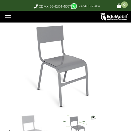
0
56-1463-2964
CDMX 55-1204-5357