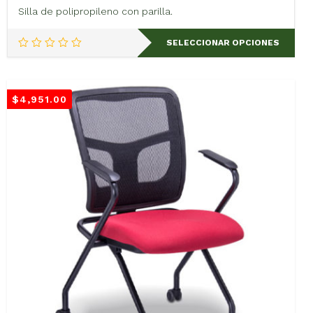
Silla de polipropileno con parilla.
Este
SELECCIONAR OPCIONES
producto
tiene
múltiples
variantes.
$
4,951.00
Las
opciones
se
pueden
elegir
en
la
página
de
producto