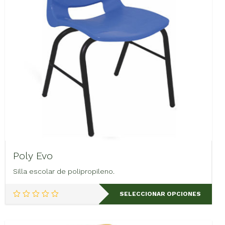
Poly Evo
Silla escolar de polipropileno.
Este
SELECCIONAR OPCIONES
producto
tiene
múltiples