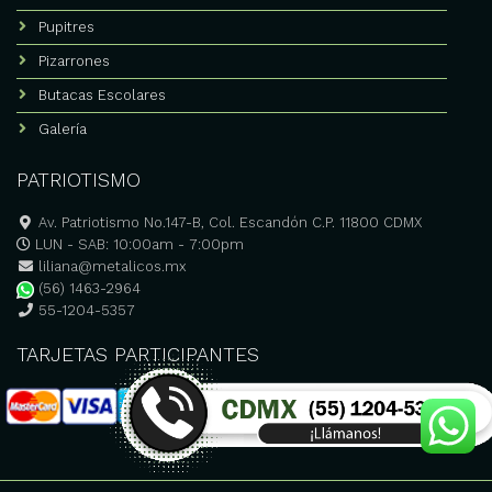
Pupitres
Pizarrones
Butacas Escolares
Galería
PATRIOTISMO
Av. Patriotismo No.147-B, Col. Escandón C.P. 11800 CDMX
LUN - SAB: 10:00am - 7:00pm
liliana@metalicos.mx
(56) 1463-2964
55-1204-5357
TARJETAS PARTICIPANTES