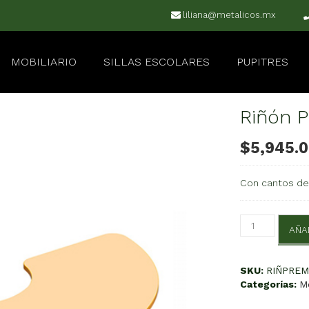
liliana@metalicos.mx
MOBILIARIO
SILLAS ESCOLARES
PUPITRES
Riñón 
$
5,945.
Con cantos de 
Riñón
AÑA
Premium
cantidad
SKU:
RIÑPRE
Categorías:
M