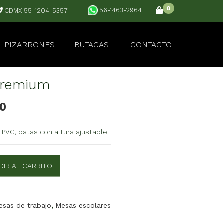
0
56-1463-2964
CDMX 55-1204-5357
PIZARRONES
BUTACAS
CONTACTO
Premium
00
PVC, patas con altura ajustable
DIR AL CARRITO
M
esas de trabajo
,
Mesas escolares