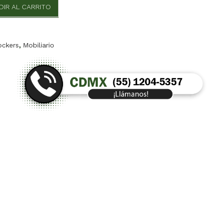
DIR AL CARRITO
ockers
,
Mobiliario