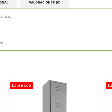
IONAL
VALORACIONES (0)
uertas.
ro.
$
2,491.00
$