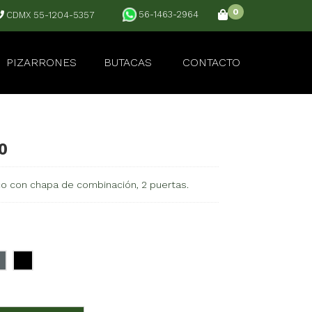
0
56-1463-2964
CDMX 55-1204-5357
PIZARRONES
BUTACAS
CONTACTO
0
co con chapa de combinación, 2 puertas.