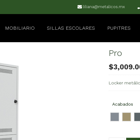
liliana@metalicos.mx
MOBILIARIO
SILLAS ESCOLARES
PUPITRES
Pro
$
3,009.0
Locker metáli
Acabados