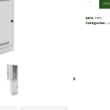
Pro
AÑA
cantidad
SKU:
PRO
Categorías:
L