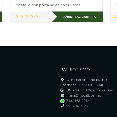
Rotafolio con porta hojas color verde.
P
AÑADIR AL CARRITO
PATRIOTISMO
Av. Patriotismo No.147-B, Col.
Escandón C.P. 11800 CDMX
LUN - SAB: 10:00am - 7:00pm
liliana@metalicos.mx
(56) 1463-2964
55-1204-5357