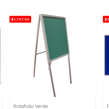
$
1,757.00
$
Rotafolio Verde