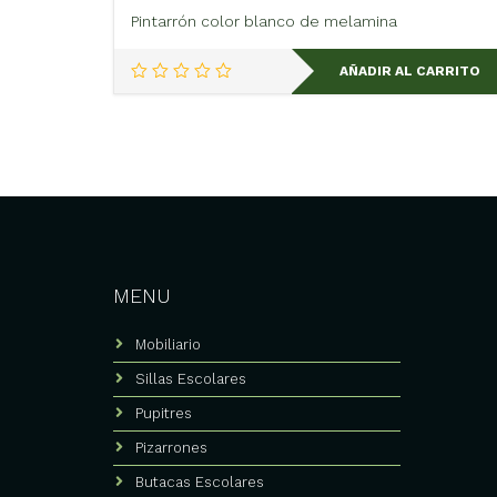
Pintarrón color blanco de melamina
AÑADIR AL CARRITO
MENU
Mobiliario
Sillas Escolares
Pupitres
Pizarrones
Butacas Escolares