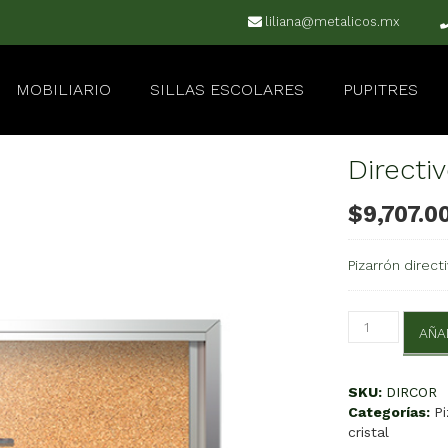
liliana@metalicos.mx
MOBILIARIO
SILLAS ESCOLARES
PUPITRES
Directi
$
9,707.0
Pizarrón direc
Directivo
AÑA
de
Corcho
cantidad
SKU:
DIRCOR
Categorías:
P
cristal