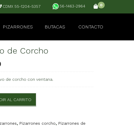
0
56-1463-2964
CDMX 55-1204-5357
PIZARRONES
BUTACAS
CONTACTO
vo de Corcho
0
tivo de corcho con ventana.
DIR AL CARRITO
izarrones
,
Pizarrones corcho
,
Pizarrones de