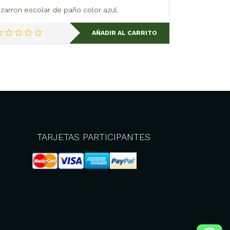
izarron escolar de paño color azul.
AÑADIR AL CARRITO
TARJETAS PARTICIPANTES