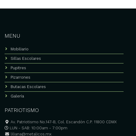
MENU
Mobiliario
Sillas Escolares
Pupitres
Pizarrones
Butacas Escolares
Galería
PATRIOTISMO
Av. Patriotismo No.147-B, Col. Escandón C.P. 11800 CDMX
LUN - SAB: 10:00am - 7:00pm
liliana@metalicos.mx