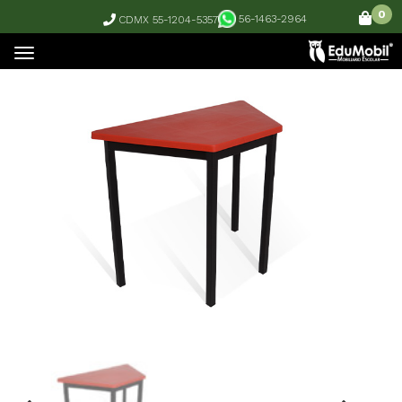
0
56-1463-2964
CDMX 55-1204-5357