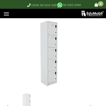
0
56-1463-2964
CDMX 55-1204-5357