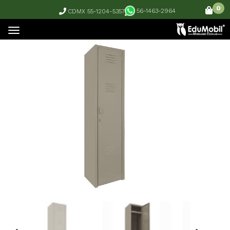
0
56-1463-2964
CDMX 55-1204-5357