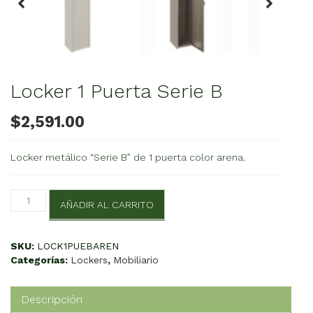
Locker 1 Puerta Serie B
$
2,591.00
Locker metálico “Serie B” de 1 puerta color arena.
Locker
AÑADIR AL CARRITO
1
Puerta
Serie
SKU:
LOCK1PUEBAREN
B
Categorías:
Lockers
,
Mobiliario
cantidad
Descripción