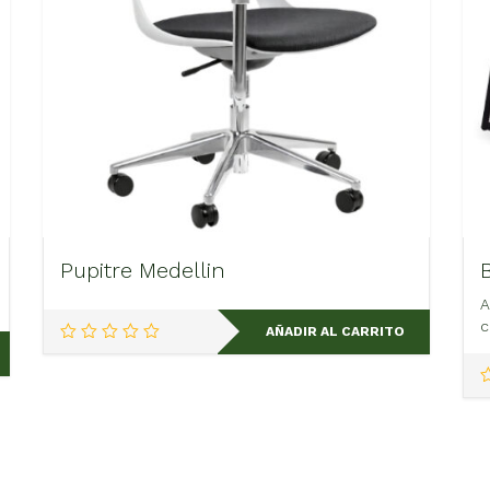
Pupitre Medellin
A
c
AÑADIR AL CARRITO