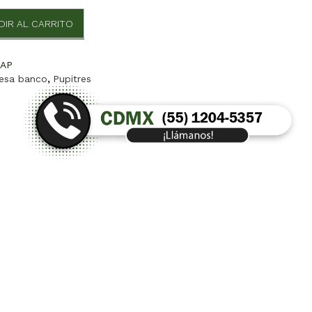
DIR AL CARRITO
TAP
esa banco
,
Pupitres