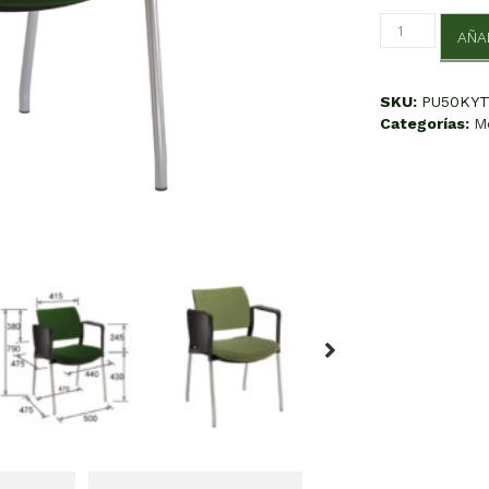
Kyos
AÑA
Tapizada
cantidad
SKU:
PU50KY
Categorías:
M