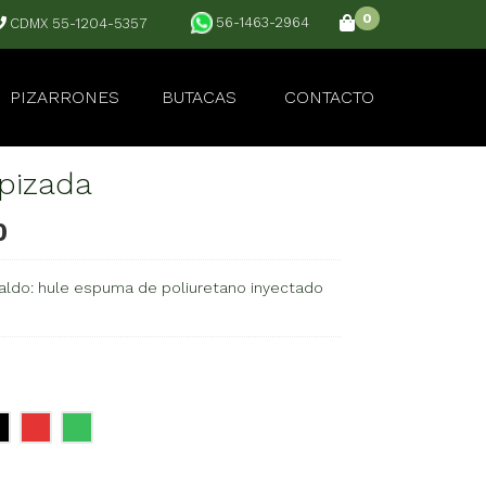
0
56-1463-2964
CDMX 55-1204-5357
PIZARRONES
BUTACAS
CONTACTO
pizada
0
aldo: hule espuma de poliuretano inyectado