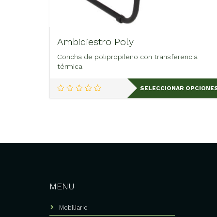
Ambidiestro Poly
Concha de polipropileno con transferencia
térmica
Este
SELECCIONAR OPCIONE
producto
tiene
múltiples
variantes.
Las
opciones
se
pueden
elegir
en
MENU
la
página
Mobiliario
de