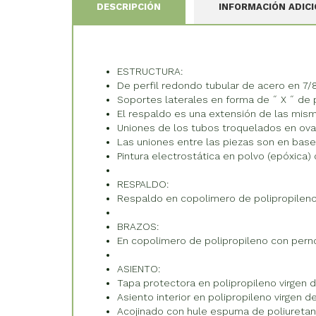
DESCRIPCIÓN
INFORMACIÓN ADIC
ESTRUCTURA:
De perfil redondo tubular de acero en 7/8
Soportes laterales en forma de ˝ X ˝ de p
El respaldo es una extensión de las mism
Uniones de los tubos troquelados en ova
Las uniones entre las piezas son en bas
Pintura electrostática en polvo (epóxica) c
RESPALDO:
Respaldo en copolimero de polipropileno
BRAZOS:
En copolimero de polipropileno con perno
ASIENTO:
Tapa protectora en polipropileno virgen de
Asiento interior en polipropileno virgen 
Acojinado con hule espuma de poliuretan