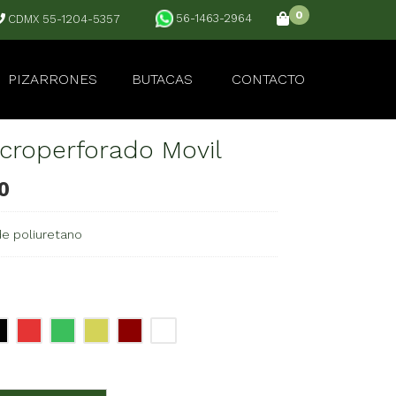
0
56-1463-2964
CDMX 55-1204-5357
PIZARRONES
BUTACAS
CONTACTO
croperforado Movil
0
e poliuretano