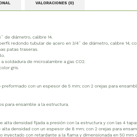
IONAL
VALORACIONES (0)
˝ de diámetro, calibre 14.
erfil redondo tubular de acero en 3/4˝ de diámetro, calibre 14; co
as patas traseras.
lo.
e a soldadura de microalambre a gas CO2.
olor gris.
 preformado con un espesor de 5 mm; con 2 orejas para ensamblar
s para ensamble a la estructura.
 alta densidad fijada a presión con la estructura y con las 4 tapas
de alta densidad con un espesor de 8 mm; con 2 orejas para ensamb
o inyectado con retardante a la flama y dimensionada en 50 mm d