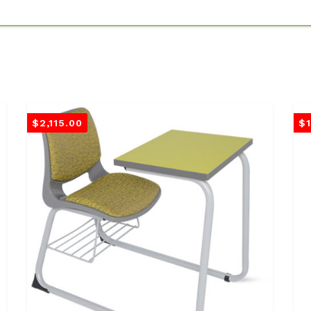
$
2,115.00
$