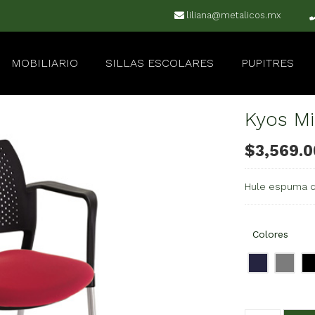
liliana@metalicos.mx
MOBILIARIO
SILLAS ESCOLARES
PUPITRES
Kyos Mi
$
3,569.0
Hule espuma d
Colores