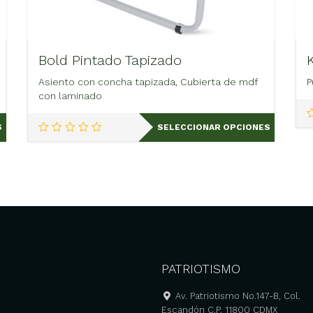
Bold Pintado Tapizado
Asiento con concha tapizada, Cubierta de mdf
P
con laminado
Este
S
SELECCIONAR OPCIONES
producto
tiene
múltiples
variantes.
Las
opciones
se
pueden
elegir
en
PATRIOTISMO
la
página
Av. Patriotismo No.147-B, Col.
de
Escandón C.P. 11800 CDMX