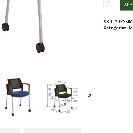
Kyos
AÑA
Microperfora
Movil
cantidad
SKU:
PUKYMI
Categorías:
M