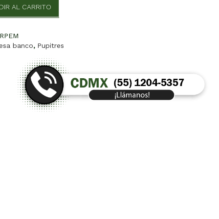
DIR AL CARRITO
do
CRPEM
esa banco
,
Pupitres