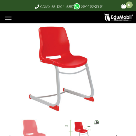
0
56-1463-2964
CDMX 55-1204-5357