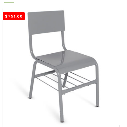
$
751.00