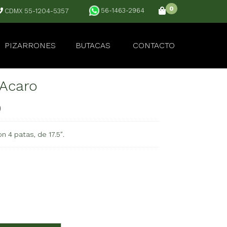
0
56-1463-2964
CDMX 55-1204-5357
PIZARRONES
BUTACAS
CONTACTO
 Acaro
0
on 4 patas, de 17.5″.