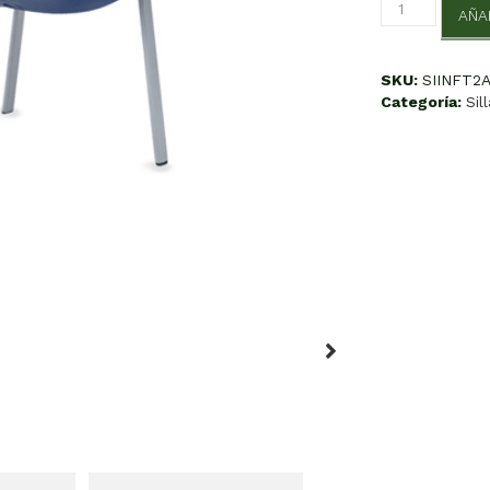
Infantil
AÑA
Acaro
cantidad
SKU:
SIINFT2
Categoría:
Sil