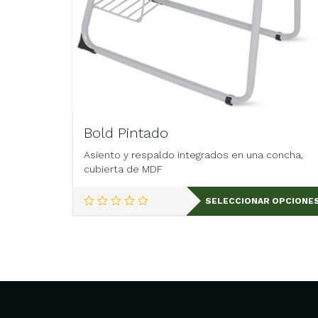
Bold Pintado
Asiento y respaldo integrados en una concha,
cubierta de MDF
Este
SELECCIONAR OPCIONE
producto
tiene
múltiples
variantes.
Las
opciones
se
pueden