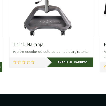
Think Naranja
Pupitre escolar de colores con paleta giratoria.
A
c
AÑADIR AL CARRITO
S