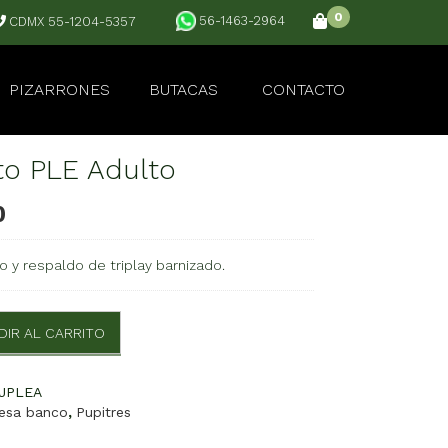
0
56-1463-2964
CDMX 55-1204-5357
PIZARRONES
BUTACAS
CONTACTO
to PLE Adulto
0
o y respaldo de triplay barnizado.
DIR AL CARRITO
JPLEA
esa banco
,
Pupitres