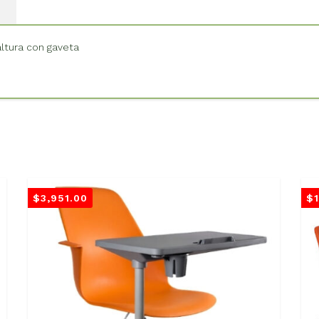
ltura con gaveta
$
3,951.00
$