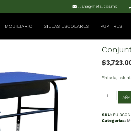
liliana@metalicos.mx
MOBILIARIO
SILLAS ESCOLARES
PUPITRES
Conjun
$
3,723.0
Pintado, asient
Conjunto
AÑA
PLE
Adulto
cantidad
SKU:
PU13CON
Categorías:
M