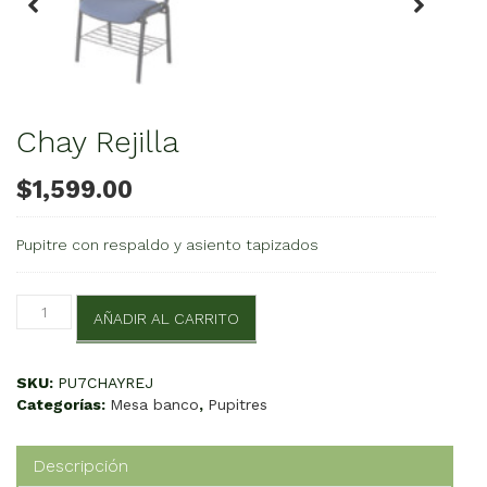
Chay Rejilla
$
1,599.00
Pupitre con respaldo y asiento tapizados
Chay
AÑADIR AL CARRITO
Rejilla
cantidad
SKU:
PU7CHAYREJ
Categorías:
Mesa banco
,
Pupitres
Descripción