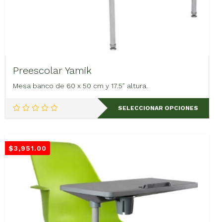
Preescolar Yamik
Mesa banco de 60 x 50 cm y 17.5″ altura.
Este
SELECCIONAR OPCIONES
producto
tiene
múltiples
variantes.
$
3,951.00
Las
opciones
se
pueden
elegir
en
la
página