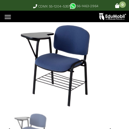
0
56-1463-2964
CDMX 55-1204-5357