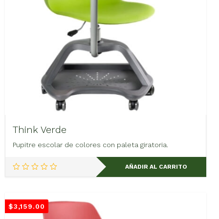
de
producto
Think Verde
Pupitre escolar de colores con paleta giratoria.
AÑADIR AL CARRITO
$
3,159.00