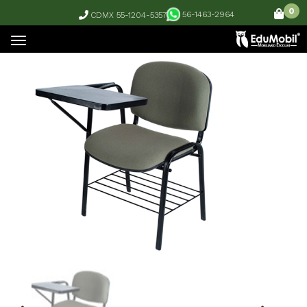
0
56-1463-2964
CDMX 55-1204-5357