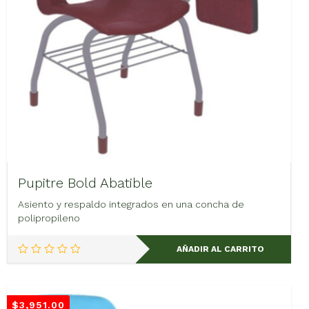
de
producto
Pupitre Bold Abatible
Asiento y respaldo integrados en una concha de
polipropileno
AÑADIR AL CARRITO
$
3,951.00