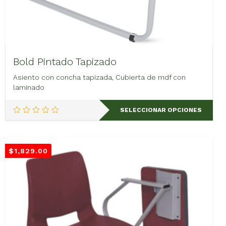
Bold Pintado Tapizado
Asiento con concha tapizada, Cubierta de mdf con
laminado
Este
SELECCIONAR OPCIONES
producto
tiene
múltiples
variantes.
$
1,829.00
Las
opciones
se
pueden
elegir
en
la
página