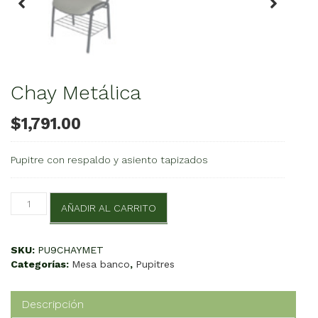
Chay Metálica
$
1,791.00
Pupitre con respaldo y asiento tapizados
Chay
AÑADIR AL CARRITO
Metálica
cantidad
SKU:
PU9CHAYMET
Categorías:
Mesa banco
,
Pupitres
Descripción