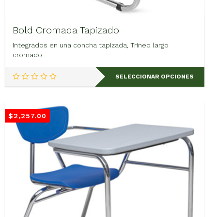
Bold Cromada Tapizado
Integrados en una concha tapizada, Trineo largo
cromado
Este
SELECCIONAR OPCIONES
producto
tiene
múltiples
variantes.
$
2,257.00
Las
opciones
se
pueden
elegir
en
la
página
de
producto