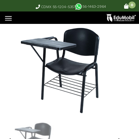
0
56-1463-2964
CDMX 55-1204-5357