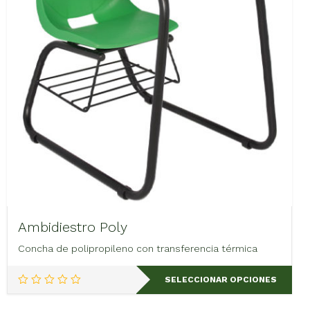
elegir
en
la
página
de
producto
Ambidiestro Poly
Concha de polipropileno con transferencia térmica
Este
SELECCIONAR OPCIONES
producto
tiene