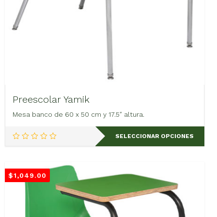
Preescolar Yamik
Mesa banco de 60 x 50 cm y 17.5″ altura.
Este
SELECCIONAR OPCIONES
producto
tiene
múltiples
variantes.
$
1,049.00
Las
opciones
se
pueden