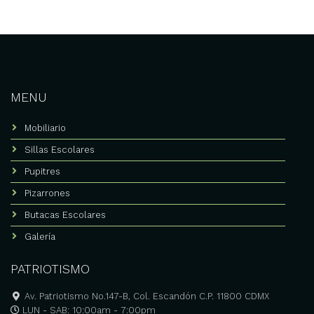
múltiples
variantes.
Las
opciones
se
pueden
elegir
MENU
en
la
Mobiliario
página
de
Sillas Escolares
producto
Pupitres
Pizarrones
Butacas Escolares
Galería
PATRIOTISMO
Av. Patriotismo No.147-B, Col. Escandón C.P. 11800 CDMX
LUN - SAB: 10:00am - 7:00pm