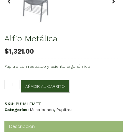
Alfio Metálica
$
1,321.00
Pupitre con respaldo y asiento ergonómico
Alfio
AÑADIR AL CARRITO
Metálica
cantidad
SKU:
PU11ALFMET
Categorías:
Mesa banco
,
Pupitres
Descripción