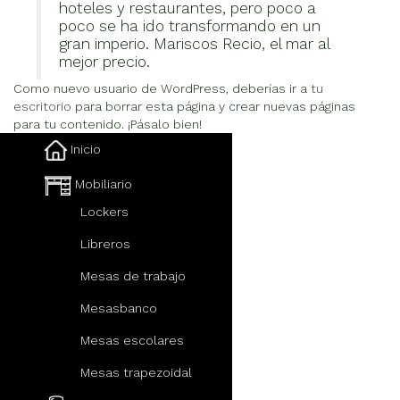
hoteles y restaurantes, pero poco a
poco se ha ido transformando en un
gran imperio. Mariscos Recio, el mar al
mejor precio.
Como nuevo usuario de WordPress, deberías ir a
tu
escritorio
para borrar esta página y crear nuevas páginas
para tu contenido. ¡Pásalo bien!
Inicio
Mobiliario
Lockers
Libreros
Mesas de trabajo
Mesasbanco
Mesas escolares
Mesas trapezoidal