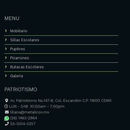
paleta
Mesabancos escolares
MENU
Sillas escolares
Mobiliario
Mobiliario preescolar
Sillas Escolares
Mobiliario colegios
Pupitres
Sillas y mesas para
Pizarrones
preescolar
Butacas Escolares
Fabricante de pupitres
escolares
Galería
Pupitres universitarios
PATRIOTISMO
Cotización y mayoreo
Av. Patriotismo No.147-B, Col. Escandón C.P. 11800 CDMX
Pupitres para colegios
LUN - SAB: 10:00am - 7:00pm
liliana@metalicos.mx
Equipar aulas universitarias
(56) 1463-2964
México
55-1204-5357