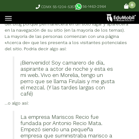
0
56-1463-2964
CDMX 55-1204-5357
Esta es una página de ejemplo. Es diferente a una entrada
del blog porque permanecerá en un solo lugar y aparecerá
en la navegación de su sitio (en la mayoría de los temas).
La mayoría de las personas comienzan con una página
«Acerca de» que les presenta a los visitantes potenciales
del sitio. Podría decir algo así:
¡Bienvenido! Soy camarero de día,
aspirante a actor de noche y esta es
mi web. Vivo en Morelia, tengo un
perro que se llama Firulais y me gusta
el mezcal. (Y las tardes largas con
café)
…o algo así:
La empresa Mariscos Recio fue
fundada por Antonio Recio Mata.
Empezó siendo una pequeña
empresa que suministraba marisco a